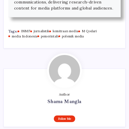
communications, delivering research-driven
content for media platforms and global audiences.
Tags:
INMF
jurnalistik
kemitraan media
M Qodari
media Indonesia
pemerintah
polemik media
Author
Shama Mangla
Follow Me