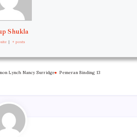
p Shukla
site
|
+ posts
non Lynch Nancy Surridge
Pemeran Binding 13