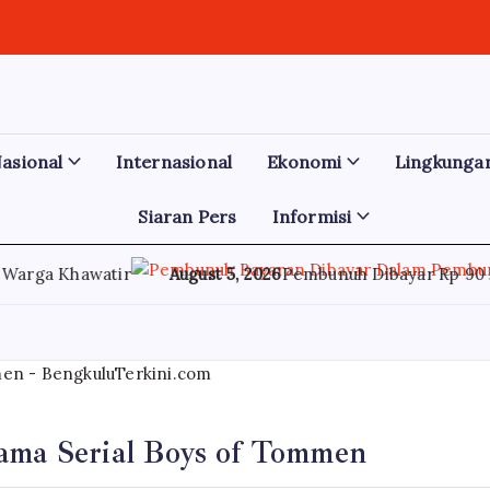
asional
Internasional
Ekonomi
Lingkunga
Siaran Pers
Informisi
awatir
August 5, 2026
Pembunuh Dibayar Rp 90 Juta Dal
ma Serial Boys of Tommen