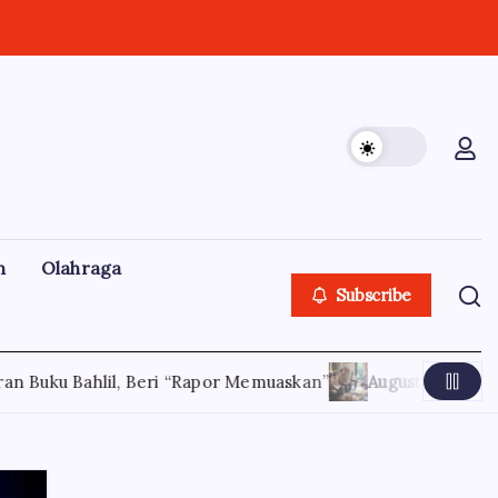
n
Olahraga
Subscribe
“Rapor Memuaskan”
August 7, 2026
Jelang Sidang Tahunan 