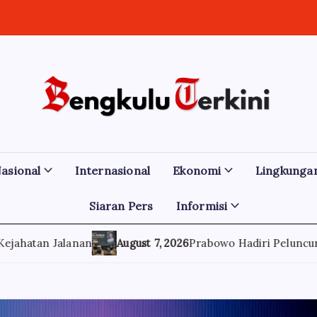
asional
Internasional
Ekonomi
Lingkunga
Siaran Pers
Informisi
August 7, 2026
Prabowo Hadiri Peluncuran Buku Bahlil, Beri 