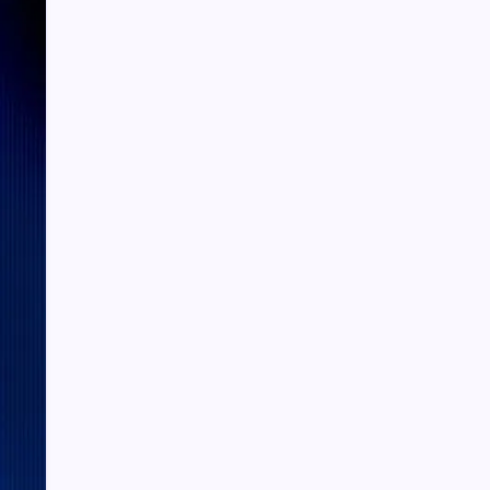
Perbaikan Tata Kelola MBG yang Dilakukan
Sudaryono
Hasil Operasi 2026: Bandar Narkoba dan
Kejahatan Jalanan
Prabowo Hadiri Peluncuran Buku Bahlil,
Beri “Rapor Memuaskan”
Jelang Sidang Tahunan MPR 2026,
Pimpinan DPD temui Boediono
Pengganti Gubernur Bank Indonesia
Diputuskan Pekan Ini