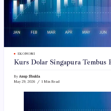
EKONOMI
Kurs Dolar Singapura Tembus 
By
Anup Shukla
May 29, 2026
1 Min Read