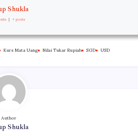
p Shukla
site
|
+ posts
Kurs Mata Uang
Nilai Tukar Rupiah
SGD
USD
Author
p Shukla