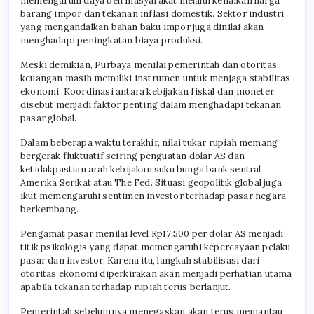
memengaruhi daya beli masyarakat melalui kenaikan harga
barang impor dan tekanan inflasi domestik. Sektor industri
yang mengandalkan bahan baku impor juga dinilai akan
menghadapi peningkatan biaya produksi.
Meski demikian, Purbaya menilai pemerintah dan otoritas
keuangan masih memiliki instrumen untuk menjaga stabilitas
ekonomi. Koordinasi antara kebijakan fiskal dan moneter
disebut menjadi faktor penting dalam menghadapi tekanan
pasar global.
Dalam beberapa waktu terakhir, nilai tukar rupiah memang
bergerak fluktuatif seiring penguatan dolar AS dan
ketidakpastian arah kebijakan suku bunga bank sentral
Amerika Serikat atau The Fed. Situasi geopolitik global juga
ikut memengaruhi sentimen investor terhadap pasar negara
berkembang.
Pengamat pasar menilai level Rp17.500 per dolar AS menjadi
titik psikologis yang dapat memengaruhi kepercayaan pelaku
pasar dan investor. Karena itu, langkah stabilisasi dari
otoritas ekonomi diperkirakan akan menjadi perhatian utama
apabila tekanan terhadap rupiah terus berlanjut.
Pemerintah sebelumnya menegaskan akan terus memantau