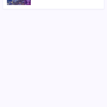
Perbaikan Tata Kelola MBG yang Dilakukan
Sudaryono
Hasil Operasi 2026: Bandar Narkoba dan Kejahatan
Jalanan
Prabowo Hadiri Peluncuran Buku Bahlil, Beri “Rapor
Memuaskan”