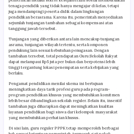
pemerintah melalui sektor kesejahteraan sosial membutuhkan
tenaga pendidik yang tidak hanya mengajar di kelas, tetapi
juga mendampingi peserta didik dalam lingkungan
pendidikan berasrama. Karena itu, pemerintah menyediakan
sejumlah tunjangan tambahan sebagai kompensasi atas
tanggung jawab tersebut.
Tunjangan yang diberikan antara lain mencakup tunjangan
asrama, tunjangan wilayah tertentu, serta komponen
pendukung lain sesuai kebutuhan penugasan. Dengan
tambahan tersebut, total pendapatan Guru Sekolah Rakyat
dapat melampaui Rp5 juta per bulan dan berpotensi lebih
tinggi tergantung lokasi penempatan serta kebijakan yang
berlaku.
Pengamat pendidikan menilai skema ini bertujuan
meningkatkan daya tarik profesi guru pada program-
program pendidikan khusus yang membutuhkan komitmen
lebih besar dibandingkan sekolah reguler. Selain itu, insentif
tambahan juga diharapkan dapat meningkatkan kualitas
layanan pendidikan bagi siswa dari kelompok masyarakat
yang membutuhkan perhatian khusus.
Di sisi lain, guru reguler PPPK tetap memperoleh berbagai
hak sesuai ketentuan pemerintah, termasuk gaji pokok,