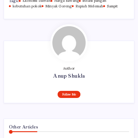
Tags:
Ekonomi Daerah
Harga Bawang
inflasi pangan
kebutuhan pokok
Minyak Goreng
Rupiah Melemah
Sampit
Author
Anup Shukla
Follow Me
Other Articles