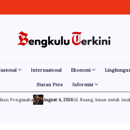
asional
Internasional
Ekonomi
Lingkunga
Siaran Pers
Informisi
saha
August 4, 2026
AI: Ruang Aman untuk Anak Muda Berc