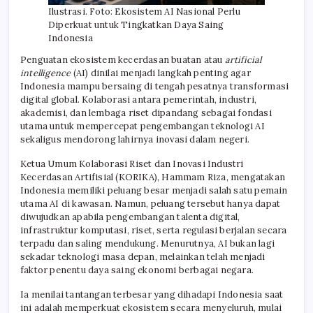
Ilustrasi. Foto: Ekosistem AI Nasional Perlu
Diperkuat untuk Tingkatkan Daya Saing
Indonesia
Penguatan ekosistem kecerdasan buatan atau
artificial
intelligence
(AI) dinilai menjadi langkah penting agar
Indonesia mampu bersaing di tengah pesatnya transformasi
digital global. Kolaborasi antara pemerintah, industri,
akademisi, dan lembaga riset dipandang sebagai fondasi
utama untuk mempercepat pengembangan teknologi AI
sekaligus mendorong lahirnya inovasi dalam negeri.
Ketua Umum Kolaborasi Riset dan Inovasi Industri
Kecerdasan Artifisial (KORIKA), Hammam Riza, mengatakan
Indonesia memiliki peluang besar menjadi salah satu pemain
utama AI di kawasan. Namun, peluang tersebut hanya dapat
diwujudkan apabila pengembangan talenta digital,
infrastruktur komputasi, riset, serta regulasi berjalan secara
terpadu dan saling mendukung. Menurutnya, AI bukan lagi
sekadar teknologi masa depan, melainkan telah menjadi
faktor penentu daya saing ekonomi berbagai negara.
Ia menilai tantangan terbesar yang dihadapi Indonesia saat
ini adalah memperkuat ekosistem secara menyeluruh, mulai