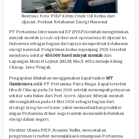
Ilustrasi. Foto: PIEP Kirim Crude Oil Kedua dari
Aljazair, Perkuat Ketahanan Energi Nasional
PT Pertamina Internasional EP (PIEP) kembali mengirimkan
minyak mentah (
crude oil
) dari aset operasinya di Aljazair ke
Indonesia sebagai bagian dari upaya memperkuat ketahanan
energi nasional. Pengiriman kedua sepanjang 2026 tersebut
membawa sekitar
450.000 barel minyak mentah
dari
Lapangan Menzel Lejmat (MLN) Block 405a menuju Kilang
Cilacap, Jawa Tengah.
Pengapalan dilakukan menggunakan kapal tanker
MT
Gamkonora
milik PT Pertamina Patra Niaga. Kapal tersebut
tiba di Cilacap pada 24 Juni 2026 setelah menempuh pelayaran
sekitar satu bulan dari Port Arzew, Aljazair. Minyak mentah
diberangkatkan pada 14 Mei 2026 sebagai bagian dari
strategi
bring barrel home
, yakni memanfaatkan produksi
migas Pertamina di luar negeri untuk memenuhi kebutuhan
energi dalam negeri.
Direktur Utama PIEP, Syamsu Yudha, menyatakan
pengiriman tersebut menunjukkan kemampuan Pertamina