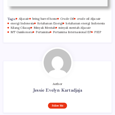
Tags:
Aljazair
bring barrel home
Crude Oil
crude oil Aljazair
energi Indonesia
Ketahanan Energi
ketahanan energi Indonesia
Kilang Cilacap
Minyak Mentah
minyak mentah Aljazair
MT Gamkonora
Pertamina
Pertamina Internasional EP
PIEP
Author
Jessie Evelyn Kartadjaja
Follow Me